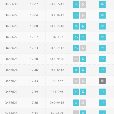
3466630
18:07
2+8+7=17
大
双
中
3466629
18:04
3+1+9=13
小
双
中
3466628
18:00
9+2+7=18
大
双
中
3466627
17:57
0+6+1=7
小
单
中
3466626
17:53
3+3+7=13
小
双
中
3466625
17:50
6+5+9=20
小
双
中
3466624
17:46
9+1+6=16
大
双
中
3466623
17:43
0+1+6=7
大
双
错
3466622
17:39
2+4+0=6
小
双
中
3466621
17:36
0+9+9=18
大
单
中
3466620
17:32
1+1+5=7
大
单
中