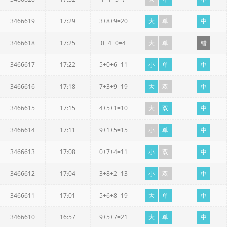
3466619
17:29
3+8+9=20
大
单
中
3466618
17:25
0+4+0=4
大
单
错
3466617
17:22
5+0+6=11
小
单
中
3466616
17:18
7+3+9=19
大
双
中
3466615
17:15
4+5+1=10
大
双
中
3466614
17:11
9+1+5=15
小
单
中
3466613
17:08
0+7+4=11
小
双
中
3466612
17:04
3+8+2=13
小
双
中
3466611
17:01
5+6+8=19
大
单
中
3466610
16:57
9+5+7=21
大
单
中